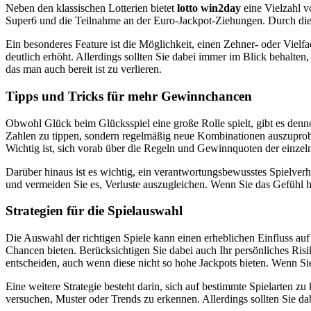
Neben den klassischen Lotterien bietet
lotto win2day
eine Vielzahl v
Super6 und die Teilnahme an der Euro-Jackpot-Ziehungen. Durch die 
Ein besonderes Feature ist die Möglichkeit, einen Zehner- oder Vie
deutlich erhöht. Allerdings sollten Sie dabei immer im Blick behalten
das man auch bereit ist zu verlieren.
Tipps und Tricks für mehr Gewinnchancen
Obwohl Glück beim Glücksspiel eine große Rolle spielt, gibt es denn
Zahlen zu tippen, sondern regelmäßig neue Kombinationen auszuprobi
Wichtig ist, sich vorab über die Regeln und Gewinnquoten der einzeln
Darüber hinaus ist es wichtig, ein verantwortungsbewusstes Spielverh
und vermeiden Sie es, Verluste auszugleichen. Wenn Sie das Gefühl hab
Strategien für die Spielauswahl
Die Auswahl der richtigen Spiele kann einen erheblichen Einfluss au
Chancen bieten. Berücksichtigen Sie dabei auch Ihr persönliches Risi
entscheiden, auch wenn diese nicht so hohe Jackpots bieten. Wenn S
Eine weitere Strategie besteht darin, sich auf bestimmte Spielarten z
versuchen, Muster oder Trends zu erkennen. Allerdings sollten Sie dab