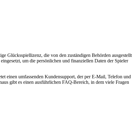
ltige Glücksspiellizenz, die von den zuständigen Behörden ausgestellt
eingesetzt, um die persönlichen und finanziellen Daten der Spieler
etet einen umfassenden Kundensupport, der per E-Mail, Telefon und
inaus gibt es einen ausführlichen FAQ-Bereich, in dem viele Fragen