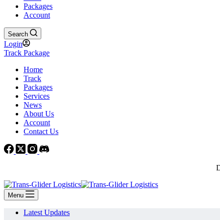
Packages
Account
Search
Login
Track Package
Home
Track
Packages
Services
News
About Us
Account
Contact Us
D
Menu
Latest Updates