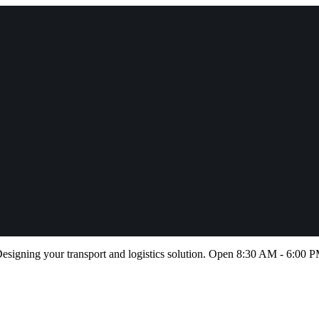
esigning your transport and logistics solution. Open 8:30 AM - 6:00 