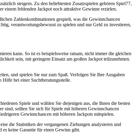
tzlich steigern. Zu den beliebtesten Zusatzspielen gehören Spiel77,
r einem fehlenden Jackpot noch attraktive Gewinne erzielen.
iedlichen Zahlenkombinationen gespielt, was die Gewinnchancen
ichtig, verantwortungsbewusst zu spielen und nur Geld zu investieren,
eren kann. So ist es beispielsweise ratsam, nicht immer die gleichen
chkeit sein, mit geringem Einsatz am großen Jackpot teilzunehmen.
reiten, und spielen Sie nur zum Spaß. Verfolgen Sie Ihre Ausgaben
 Hilfe bei einer Suchtberatungsstelle.
hiedenen Spiele und wählen Sie diejenigen aus, die Ihnen die besten
er sind, sollten Sie sich für Spiele mit höheren Gewinnchancen
niedrigeren Gewinnchancen mit höheren Jackpots mitspielen.
sweise die Statistiken der vergangenen Ziehungen analysieren und
d es keine Garantie für einen Gewinn gibt.