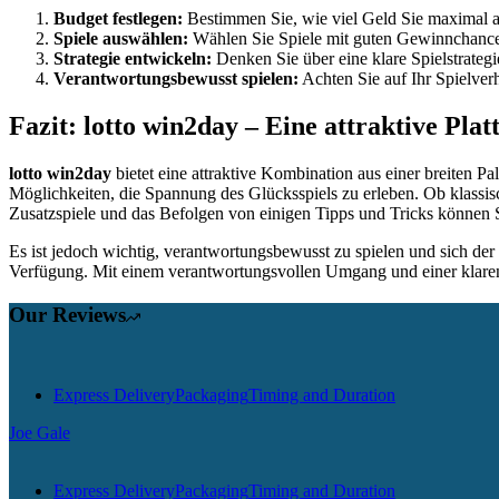
Budget festlegen:
Bestimmen Sie, wie viel Geld Sie maximal 
Spiele auswählen:
Wählen Sie Spiele mit guten Gewinnchanc
Strategie entwickeln:
Denken Sie über eine klare Spielstrategi
Verantwortungsbewusst spielen:
Achten Sie auf Ihr Spielver
Fazit: lotto win2day – Eine attraktive Pla
lotto win2day
bietet eine attraktive Kombination aus einer breiten P
Möglichkeiten, die Spannung des Glücksspiels zu erleben. Ob klassi
Zusatzspiele und das Befolgen von einigen Tipps und Tricks können
Es ist jedoch wichtig, verantwortungsbewusst zu spielen und sich de
Verfügung. Mit einem verantwortungsvollen Umgang und einer klaren
Our Reviews
Express Delivery
Packaging
Timing and Duration
Joe Gale
Express Delivery
Packaging
Timing and Duration