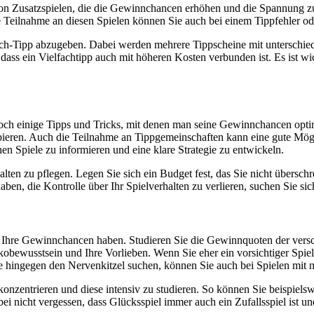
on Zusatzspielen, die die Gewinnchancen erhöhen und die Spannung zusä
Teilnahme an diesen Spielen können Sie auch bei einem Tippfehler ode
lfach-Tipp abzugeben. Dabei werden mehrere Tippscheine mit untersch
, dass ein Vielfachtipp auch mit höheren Kosten verbunden ist. Es ist w
och einige Tipps und Tricks, mit denen man seine Gewinnchancen optimi
eren. Auch die Teilnahme an Tippgemeinschaften kann eine gute Mögli
en Spiele zu informieren und eine klare Strategie zu entwickeln.
alten zu pflegen. Legen Sie sich ein Budget fest, das Sie nicht übersch
en, die Kontrolle über Ihr Spielverhalten zu verlieren, suchen Sie sich
f Ihre Gewinnchancen haben. Studieren Sie die Gewinnquoten der versc
kobewusstsein und Ihre Vorlieben. Wenn Sie eher ein vorsichtiger Spiel
ie hingegen den Nervenkitzel suchen, können Sie auch bei Spielen mit 
u konzentrieren und diese intensiv zu studieren. So können Sie beispiel
ei nicht vergessen, dass Glücksspiel immer auch ein Zufallsspiel ist un