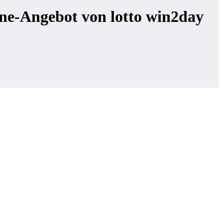
ine-Angebot von lotto win2day