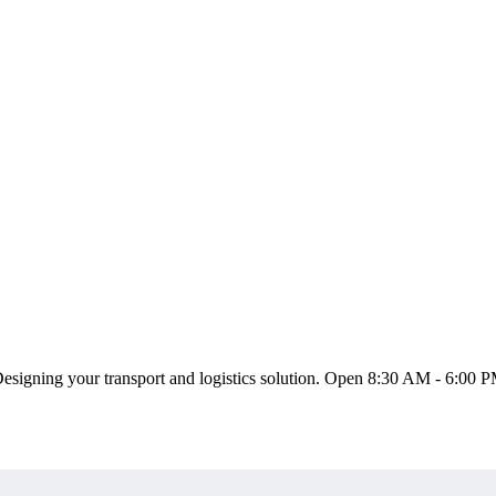
esigning your transport and logistics solution. Open 8:30 AM - 6:00 