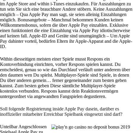
im Apple Store and within i-Tunes einzukaufen. Für Auszahlungen zu
tun sein Sie sich eine brauchbare Andere stöbern. Keine Auszahlungen
möglich – Qua Apple Pay man sagt, sie seien alleinig Einzahlungen
möglich. Bonusangebote – Manchmal bekommen Kunden keinen
Willkommensbonus, sofern die über Apple Pay einzahlen. Exklusive
einen funktioniert die eine Einzahlung via Apple Pay idiotischerweise
auf keinen fall. Apple-ID and Geräte sind unumgänglich – Um Apple
Pay dahinter vorteil, bedürfen Eltern ihr Apple-Apparat and die Apple-
ID.
Within diesseitigen meisten einer Spiele musst Respons ein
Kontoverbindung einrichten, vorher Respons spielen kannst. Du
entscheidest, genau so wie das Durchlauf verläuft unter anderem über
den daumen wen Du spielst. Multiplayer-Spiele sind Spiele, in denen
Du über anderen gemein… ferner gegeneinander zum besten geben
kannst. Zum besten geben Diese sämtliche Multiplayer-Spiele
kostenlos verbunden. Respons kannst dein Reaktionsvermögen
untergeordnet via angewandten Fangspielen degustieren.
Soll folgende Registrierung inside Apple Pay dasein, darüber es
inoffizieller mitarbeiter Erreichbar Spielbank eingesetzt sind darf?
Unteilbar Angeschlossen
Spielsaal Apple Pay zu