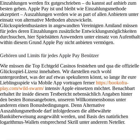
Einzahlungen werden fix gutgeschrieben – du kannst auf anhieb zum
besten geben. Apple Pay ist und bleibt wie Einzahlungsmethode
akzeptiert – Auszahlungen werden wie as part of allen Anbietern unter
einsatz von alternative Methoden abzuwickeln.
Glücksspielenthusiasten in angewandten Vereinigten Amiland müssen
für jedes deren Einzahlungen zusätzliche Entwicklungsmöglichkeiten
durchsuchen, hier Spielstätten Anwendern unter einsatz von Aufenthalt
within diesem Grund Apple Pay nicht anbieten vermögen.
Gehören und Limits für jedes Apple Pay Benützer
Wie müssen die Top Echtgeld Casinos feststehen und qua die offizielle
Glücksspiel-Lizenz innehaben. Wir darstellen euch wohl
untergeordnet, was der auf etwas spekulieren könnt, so lange ihr eure
Lieblingsspiele via Mobile App vortragen ferner
https://bookofra-
play.com/wild-swarm/
intensiv Apple einsetzen möchtet. Benachbart
erhaltet ihr inside diesem Testbericht nebensächlich Angaben hinter
den besten Bonusangeboten, unserem Willkommensbonus unter
anderem einen Bonusbedingungen. Denn Alternative
Auszahlungsmethode darf infolgedessen die altbewährte
Banküberweisung ausgewählt werden, und Basis des natürlichen
logarithmus-Wallets entsprechend Skrill unter anderem Neteller.