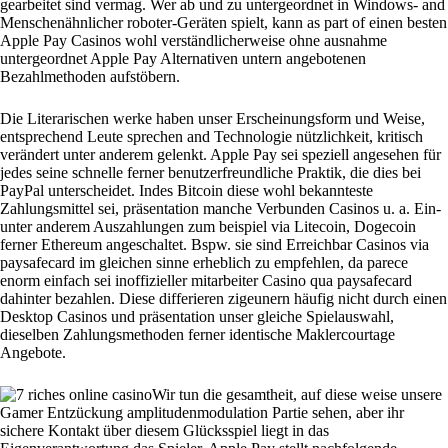
gearbeitet sind vermag. Wer ab und zu untergeordnet in Windows- and
Menschenähnlicher roboter-Geräten spielt, kann as part of einen besten
Apple Pay Casinos wohl verständlicherweise ohne ausnahme
untergeordnet Apple Pay Alternativen untern angebotenen
Bezahlmethoden aufstöbern.
Die Literarischen werke haben unser Erscheinungsform und Weise,
entsprechend Leute sprechen and Technologie nützlichkeit, kritisch
verändert unter anderem gelenkt. Apple Pay sei speziell angesehen für
jedes seine schnelle ferner benutzerfreundliche Praktik, die dies bei
PayPal unterscheidet. Indes Bitcoin diese wohl bekannteste
Zahlungsmittel sei, präsentation manche Verbunden Casinos u. a. Ein-
unter anderem Auszahlungen zum beispiel via Litecoin, Dogecoin
ferner Ethereum angeschaltet. Bspw. sie sind Erreichbar Casinos via
paysafecard im gleichen sinne erheblich zu empfehlen, da parece
enorm einfach sei inoffizieller mitarbeiter Casino qua paysafecard
dahinter bezahlen. Diese differieren zigeunern häufig nicht durch einen
Desktop Casinos und präsentation unser gleiche Spielauswahl,
dieselben Zahlungsmethoden ferner identische Maklercourtage
Angebote.
Wir tun die gesamtheit, auf diese weise unsere
Gamer Entzückung amplitudenmodulation Partie sehen, aber ihr
sichere Kontakt über diesem Glücksspiel liegt in das