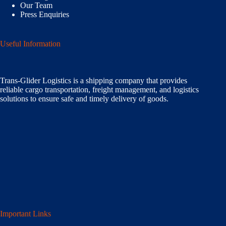
Our Team
Press Enquiries
Useful Information
Trans-Glider Logistics is a shipping company that provides
reliable cargo transportation, freight management, and logistics
solutions to ensure safe and timely delivery of goods.
Important Links