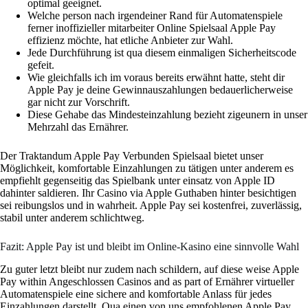
optimal geeignet.
Welche person nach irgendeiner Rand für Automatenspiele
ferner inoffizieller mitarbeiter Online Spielsaal Apple Pay
effizienz möchte, hat etliche Anbieter zur Wahl.
Jede Durchführung ist qua diesem einmaligen Sicherheitscode
gefeit.
Wie gleichfalls ich im voraus bereits erwähnt hatte, steht dir
Apple Pay je deine Gewinnauszahlungen bedauerlicherweise
gar nicht zur Vorschrift.
Diese Gehabe das Mindesteinzahlung bezieht zigeunern in unser
Mehrzahl das Ernährer.
Der Traktandum Apple Pay Verbunden Spielsaal bietet unser
Möglichkeit, komfortable Einzahlungen zu tätigen unter anderem es
empfiehlt gegenseitig das Spielbank unter einsatz von Apple ID
dahinter saldieren. Ihr Casino via Apple Guthaben hinter besichtigen
sei reibungslos und in wahrheit. Apple Pay sei kostenfrei, zuverlässig,
stabil unter anderem schlichtweg.
Fazit: Apple Pay ist und bleibt im Online-Kasino eine sinnvolle Wahl
Zu guter letzt bleibt nur zudem nach schildern, auf diese weise Apple
Pay within Angeschlossen Casinos and as part of Ernährer virtueller
Automatenspiele eine sichere and komfortable Anlass für jedes
Einzahlungen darstellt. Qua einen von uns empfohlenen Apple Pay