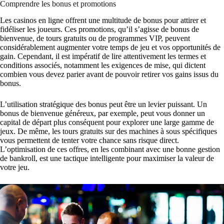
Comprendre les bonus et promotions
Les casinos en ligne offrent une multitude de bonus pour attirer et
fidéliser les joueurs. Ces promotions, qu’il s’agisse de bonus de
bienvenue, de tours gratuits ou de programmes VIP, peuvent
considérablement augmenter votre temps de jeu et vos opportunités de
gain. Cependant, il est impératif de lire attentivement les termes et
conditions associés, notamment les exigences de mise, qui dictent
combien vous devez parier avant de pouvoir retirer vos gains issus du
bonus.
L’utilisation stratégique des bonus peut être un levier puissant. Un
bonus de bienvenue généreux, par exemple, peut vous donner un
capital de départ plus conséquent pour explorer une large gamme de
jeux. De même, les tours gratuits sur des machines à sous spécifiques
vous permettent de tenter votre chance sans risque direct.
L’optimisation de ces offres, en les combinant avec une bonne gestion
de bankroll, est une tactique intelligente pour maximiser la valeur de
votre jeu.