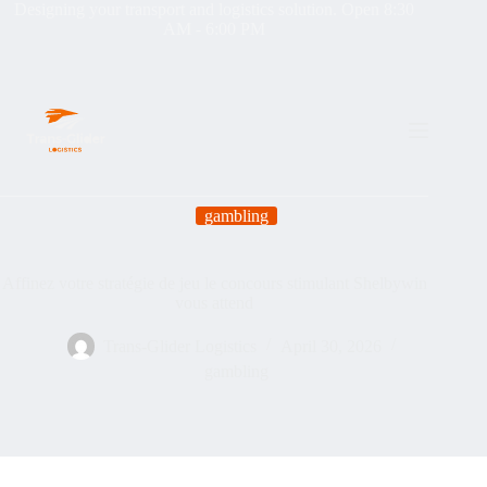
Designing your transport and logistics solution. Open 8:30
AM - 6:00 PM
gambling
Affinez votre stratégie de jeu le concours stimulant Shelbywin
vous attend
Trans-Glider Logistics
April 30, 2026
gambling