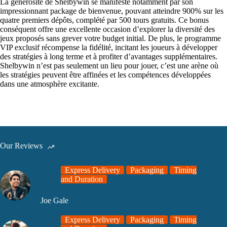
La générosité de Shelbywin se manifeste notamment par son
impressionnant package de bienvenue, pouvant atteindre 900% sur les
quatre premiers dépôts, complété par 500 tours gratuits. Ce bonus
conséquent offre une excellente occasion d’explorer la diversité des
jeux proposés sans grever votre budget initial. De plus, le programme
VIP exclusif récompense la fidélité, incitant les joueurs à développer
des stratégies à long terme et à profiter d’avantages supplémentaires.
Shelbywin n’est pas seulement un lieu pour jouer, c’est une arène où
les stratégies peuvent être affinées et les compétences développées
dans une atmosphère excitante.
Our Reviews
Express Delivery
Packaging
Timing
and Duration
Joe Gale
Express Delivery
Packaging
Timing