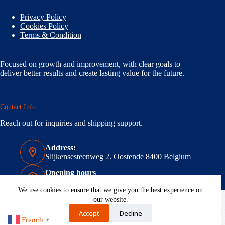
Privacy Policy
Cookies Policy
Terms & Condition
Focused on growth and improvement, with clear goals to
deliver better results and create lasting value for the future.
Contact Info
Reach out for inquiries and shipping support.
Address:
Slijkensesteenweg 2. Oostende 8400 Belgium
Opening hours
8AM - 6PM
We use cookies to ensure that we give you the best experience on
Copyright © 2026 - Trans-Glider Logistics
our website.
Accept
Decline
French
▼