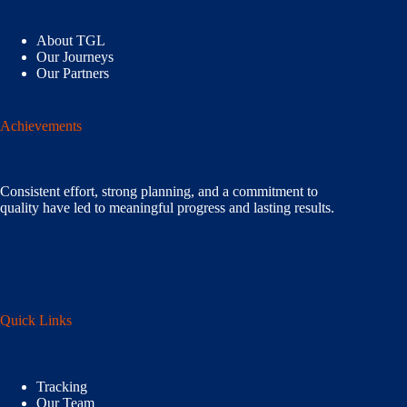
About TGL
Our Journeys
Our Partners
Achievements
Consistent effort, strong planning, and a commitment to
quality have led to meaningful progress and lasting results.
Quick Links
Tracking
Our Team