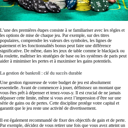
L’une des premières étapes consiste à se familiariser avec les règles et
les options de mise de chaque jeu. Par exemple, sur des titres
populaires, comprendre les valeurs des symboles, les lignes de
paiement et les fonctionnalités bonus peut faire une différence
significative. De même, dans les jeux de table comme le blackjack ou
la roulette, maîtriser les stratégies de base ou les systèmes de paris peut
aider à minimiser les pertes et à maximiser les gains potentiels.
La gestion de bankroll : clé du succès durable
Une gestion rigoureuse de votre budget de jeu est absolument
essentielle. Avant de commencer à jouer, définissez un montant que
vous êtes prêt à dépenser et tenez-vous-y. Il est crucial de ne jamais
dépasser cette limite, même si vous avez l’impression d’être sur une
série de gains ou de pertes. Cette discipline protège votre capital et
garantit que le jeu reste une activité de divertissement.
Il est également recommandé de fixer des objectifs de gain et de perte.
Par exemple, décidez de vous retirer une fois que vous avez atteint un