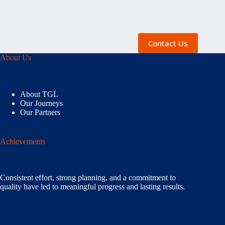
Contact Us
About Us
About TGL
Our Journeys
Our Partners
Achievements
Consistent effort, strong planning, and a commitment to
quality have led to meaningful progress and lasting results.