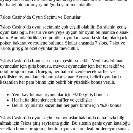
herhangi bir sorun yaşandığında yardımcı olabilir.
7slots Casino’da Oyun Seçimi ve Bonuslar
7slots Casino’da oyun seçiminiz çok çeşitli olabilir. Bu sitenin geniş
oyun kataloğu, her tür ve seviyeye uygun bir oyun bulmanıza olanak
tanır. Bununla birlikte, en popüler oyunlar arasında slotlar, blackjack,
poker, bakarat ve roulette bulunur. Slotlar arasında 7 slots, 7 slot ve
7slots giriş gibi özel oyunlar da mevcuttur.
7slots Casino’da bonuslar da çok çeşitli ve etkili. Yeni kaydolunan
oyuncular için giriş bonusu, mevcut oyuncular için her tür teklif ve
ödül programı var. Örneğin, her hafta düzenlenecek raffler ve
çekilişler, oyunculara ek bonuslar sunar. Ayrıca, belirli oyunlarda
kazanılan her para birimi için belirli bir yüzdelik bonus verilir.
Yeni kaydolunan oyuncular için %100 giriş bonusu
Her hafta düzenlenecek raffler ve çekilişler
Belirli oyunlarda kazanılan her para birimi için %20 bonus
7slots Casino’da oyun seçimi ve bonuslar hakkında daha fazla bilgi
almak için 7slots giriş sayfasına gidin. Bu sitenin geniş oyun kataloğu
ve etkili bonus programı, her tür oyuncu için ideal bir deneyim sunar.